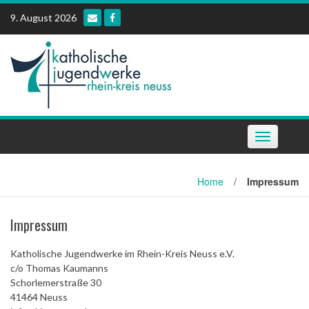
Skip
9. August 2026
to
content
Toggle
navigation
Home
/
Impressum
Impressum
Katholische Jugendwerke im Rhein-Kreis Neuss e.V.
c/o Thomas Kaumanns
Schorlemerstraße 30
41464 Neuss